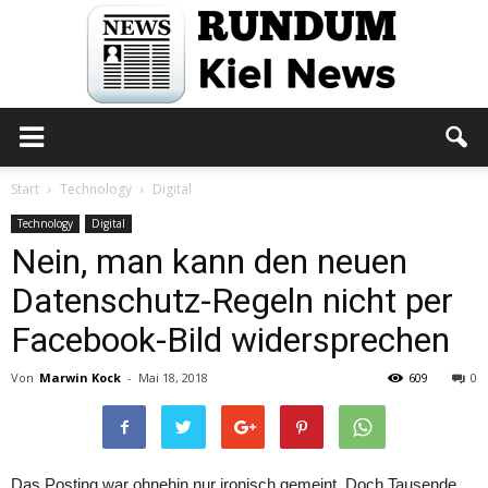
Rundum
Start
Technology
Digital
Technology
Digital
Nein, man kann den neuen
Kiel
Datenschutz-Regeln nicht per
Facebook-Bild widersprechen
News
Von
Marwin Kock
-
Mai 18, 2018
609
0
Das Posting war ohnehin nur ironisch gemeint. Doch Tausende