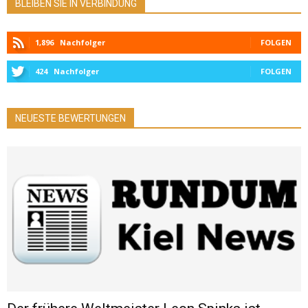
BLEIBEN SIE IN VERBINDUNG
1,896
Nachfolger
FOLGEN
424
Nachfolger
FOLGEN
NEUESTE BEWERTUNGEN