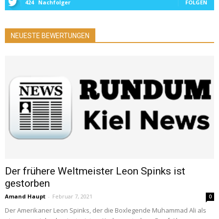
424
Nachfolger
FOLGEN
NEUESTE BEWERTUNGEN
Der frühere Weltmeister Leon Spinks ist
gestorben
Amand Haupt
-
Februar 7, 2021
0
Der Amerikaner Leon Spinks, der die Boxlegende Muhammad Ali als