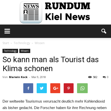
Rundum
Start
Technology
Wissen
Technology
Wissen
So kann man als Tourist das
Kiel
Klima schonen
Von
Marwin Kock
-
Mai 9, 2018
582
0
News
Der weltweite Tourismus verursacht deutlich mehr Kohlendioxid
als bisher gedacht. Die Forscher haben für ihre Rechnung neben