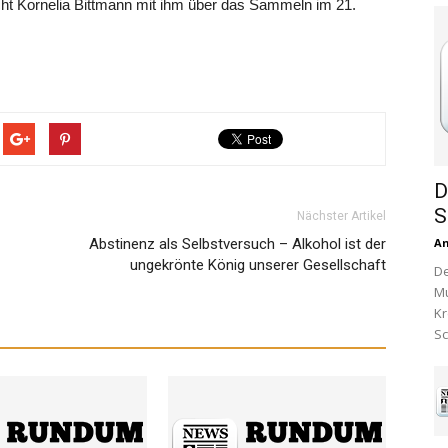
pricht Kornelia Bittmann mit ihm über das Sammeln im 21.
D
S
Nächster Artikel
Abstinenz als Selbstversuch – Alkohol ist der
A
ungekrönte König unserer Gesellschaft
De
Mu
Kr
Sc