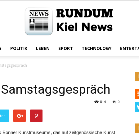
S
POLITIK
LEBEN
SPORT
TECHNOLOGY
ENTERT
Rundum
mstagsgespräch
m Samstagsgespräch
Kiel
814
0
ter
des Bonner Kunstmuseums, das auf zeitgenössische Kunst
News