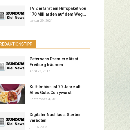
TV 2 erfährt ein Hilfspaket von
170 Milliarden auf dem Weg...
Januar 29, 2021
REDAKTIONSTIPP
Petersens Premiere lässt
Freiburg träumen
April 23, 2017
Kult-Imbiss ist 70 Jahre alt:
Alles Gute, Currywurst!
September 4, 2019
Digitaler Nachlass: Sterben
verboten
Juli 16, 2018