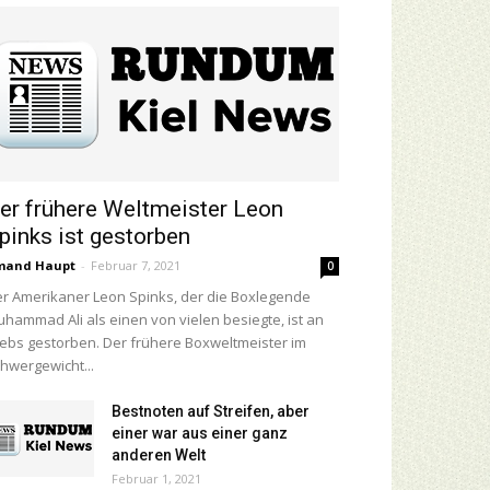
er frühere Weltmeister Leon
pinks ist gestorben
mand Haupt
-
Februar 7, 2021
0
r Amerikaner Leon Spinks, der die Boxlegende
hammad Ali als einen von vielen besiegte, ist an
ebs gestorben. Der frühere Boxweltmeister im
hwergewicht...
Bestnoten auf Streifen, aber
einer war aus einer ganz
anderen Welt
Februar 1, 2021