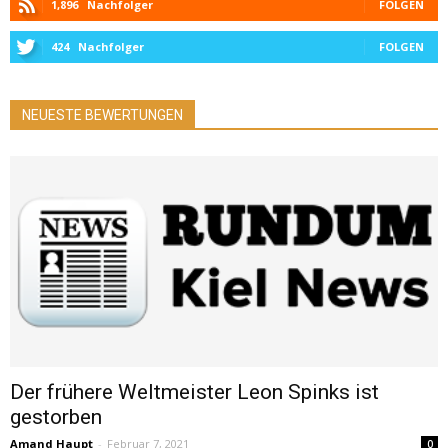
1,896
Nachfolger
FOLGEN
424
Nachfolger
FOLGEN
NEUESTE BEWERTUNGEN
Der frühere Weltmeister Leon Spinks ist
gestorben
Amand Haupt
-
Februar 7, 2021
0