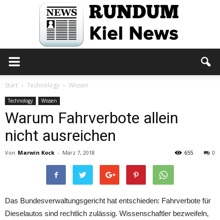
Rundum
Start
Technology
Wissen
Technology
Wissen
Warum Fahrverbote allein
Kiel
nicht ausreichen
Von
Marwin Kock
-
März 7, 2018
655
0
News
Das Bundesverwaltungsgericht hat entschieden: Fahrverbote für
Dieselautos sind rechtlich zulässig. Wissenschaftler bezweifeln,