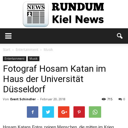
Rundum
Start
Entertainment
Musik
Entertainment
Musik
Fotograf Hosam Katan im
Kiel
Haus der Universität
Düsseldorf
News
Von
Evert Schindler
-
Februar 20, 2018
715
0
Hosam Katans Fotos zeigen Menschen, die mitten im Krieg