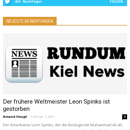
424
Nachfolger
FOLGEN
NEUESTE BEWERTUNGEN
Der frühere Weltmeister Leon Spinks ist
gestorben
Amand Haupt
-
Februar 7, 2021
0
Der Amerikaner Leon Spinks, der die Boxlegende Muhammad Ali als