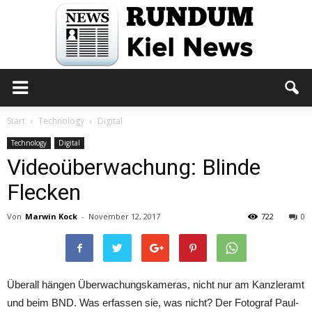
Rundum
Start
Technology
Digital
Technology
Digital
Videoüberwachung: Blinde
Kiel
Flecken
Von
Marwin Kock
-
November 12, 2017
722
0
News
Überall hängen Überwachungskameras, nicht nur am Kanzleramt
und beim BND. Was erfassen sie, was nicht? Der Fotograf Paul-