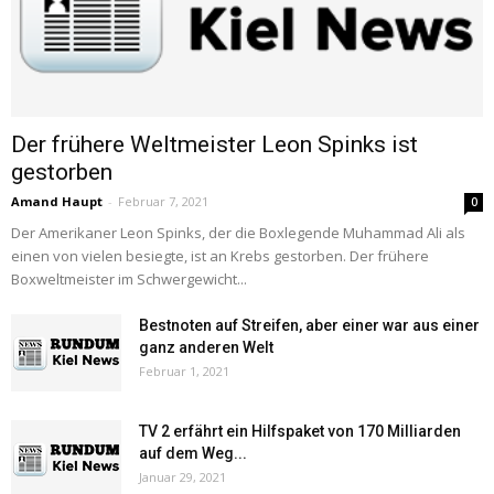
Der frühere Weltmeister Leon Spinks ist
gestorben
Amand Haupt
-
Februar 7, 2021
0
Der Amerikaner Leon Spinks, der die Boxlegende Muhammad Ali als
einen von vielen besiegte, ist an Krebs gestorben. Der frühere
Boxweltmeister im Schwergewicht...
Bestnoten auf Streifen, aber einer war aus einer
ganz anderen Welt
Februar 1, 2021
TV 2 erfährt ein Hilfspaket von 170 Milliarden
auf dem Weg...
Januar 29, 2021