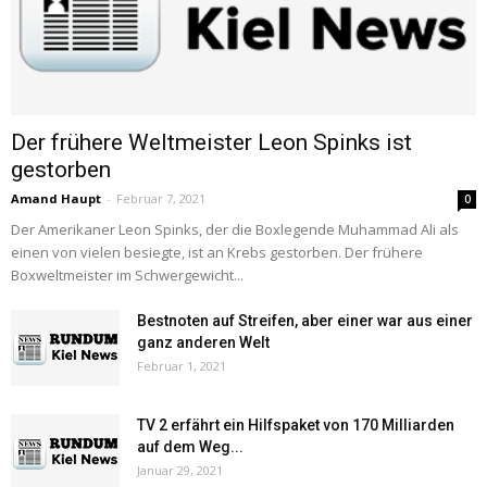
Der frühere Weltmeister Leon Spinks ist
gestorben
Amand Haupt
-
Februar 7, 2021
0
Der Amerikaner Leon Spinks, der die Boxlegende Muhammad Ali als
einen von vielen besiegte, ist an Krebs gestorben. Der frühere
Boxweltmeister im Schwergewicht...
Bestnoten auf Streifen, aber einer war aus einer
ganz anderen Welt
Februar 1, 2021
TV 2 erfährt ein Hilfspaket von 170 Milliarden
auf dem Weg...
Januar 29, 2021