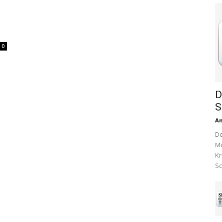
0
D
S
A
De
Mu
Kr
Sc