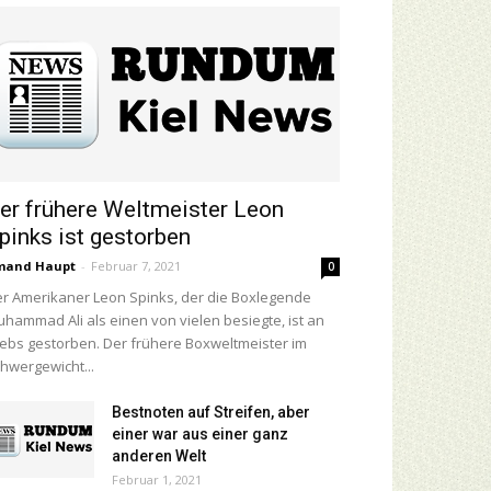
er frühere Weltmeister Leon
pinks ist gestorben
mand Haupt
-
Februar 7, 2021
0
r Amerikaner Leon Spinks, der die Boxlegende
hammad Ali als einen von vielen besiegte, ist an
ebs gestorben. Der frühere Boxweltmeister im
hwergewicht...
Bestnoten auf Streifen, aber
einer war aus einer ganz
anderen Welt
Februar 1, 2021