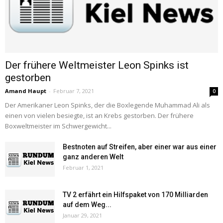
Der frühere Weltmeister Leon Spinks ist
gestorben
Amand Haupt
-
Februar 7, 2021
0
Der Amerikaner Leon Spinks, der die Boxlegende Muhammad Ali als
einen von vielen besiegte, ist an Krebs gestorben. Der frühere
Boxweltmeister im Schwergewicht...
Bestnoten auf Streifen, aber einer war aus einer
ganz anderen Welt
Februar 1, 2021
TV 2 erfährt ein Hilfspaket von 170 Milliarden
auf dem Weg...
Januar 29, 2021