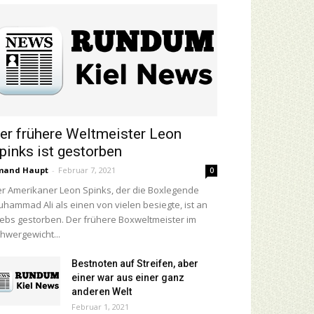
er frühere Weltmeister Leon
pinks ist gestorben
mand Haupt
-
Februar 7, 2021
0
r Amerikaner Leon Spinks, der die Boxlegende
hammad Ali als einen von vielen besiegte, ist an
ebs gestorben. Der frühere Boxweltmeister im
hwergewicht...
Bestnoten auf Streifen, aber
einer war aus einer ganz
anderen Welt
Februar 1, 2021