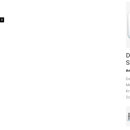
0
D
S
A
De
Mu
Kr
Sc