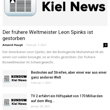
Der frühere Weltmeister Leon Spinks ist
gestorben
Amand Haupt
-
Februar 7, 2021
0
Der Amerikaner Leon Spinks, der die Boxlegende Muhammad Ali als
einen von vielen besiegte, ist an Krebs gestorben. Der frühere
Boxweltmeister im Schwergewicht...
Bestnoten auf Streifen, aber einer war aus einer
ganz anderen Welt
Februar 1, 2021
TV 2 erfährt ein Hilfspaket von 170 Milliarden
auf dem Weg...
Januar 29, 2021