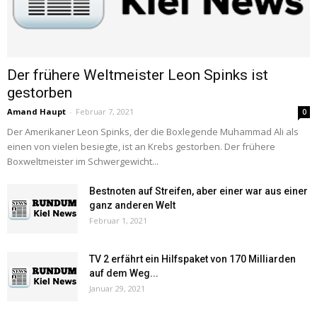
Der frühere Weltmeister Leon Spinks ist
gestorben
Amand Haupt
-
Februar 7, 2021
0
Der Amerikaner Leon Spinks, der die Boxlegende Muhammad Ali als
einen von vielen besiegte, ist an Krebs gestorben. Der frühere
Boxweltmeister im Schwergewicht...
Bestnoten auf Streifen, aber einer war aus einer
ganz anderen Welt
Februar 1, 2021
TV 2 erfährt ein Hilfspaket von 170 Milliarden
auf dem Weg...
Januar 29, 2021